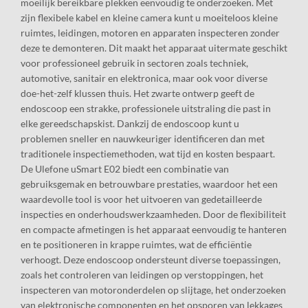
moeilijk bereikbare plekken eenvoudig te onderzoeken. Met
zijn flexibele kabel en kleine camera kunt u moeiteloos kleine
ruimtes, leidingen, motoren en apparaten inspecteren zonder
deze te demonteren. Dit maakt het apparaat uitermate geschikt
voor professioneel gebruik in sectoren zoals techniek,
automotive, sanitair en elektronica, maar ook voor diverse
doe-het-zelf klussen thuis. Het zwarte ontwerp geeft de
endoscoop een strakke, professionele uitstraling die past in
elke gereedschapskist. Dankzij de endoscoop kunt u
problemen sneller en nauwkeuriger identificeren dan met
traditionele inspectiemethoden, wat tijd en kosten bespaart.
De Ulefone uSmart E02 biedt een combinatie van
gebruiksgemak en betrouwbare prestaties, waardoor het een
waardevolle tool is voor het uitvoeren van gedetailleerde
inspecties en onderhoudswerkzaamheden. Door de flexibiliteit
en compacte afmetingen is het apparaat eenvoudig te hanteren
en te positioneren in krappe ruimtes, wat de efficiëntie
verhoogt. Deze endoscoop ondersteunt diverse toepassingen,
zoals het controleren van leidingen op verstoppingen, het
inspecteren van motoronderdelen op slijtage, het onderzoeken
van elektronische componenten en het opsporen van lekkages