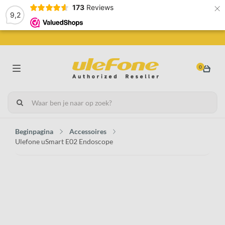
×
173
Reviews
9,2
0
Beginpagina
Accessoires
Ulefone uSmart E02 Endoscope