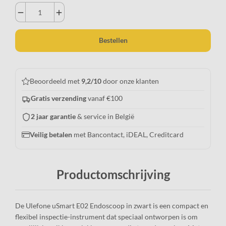
remove
add
Bestellen
Beoordeeld met
9,2/10
door onze klanten
Gratis verzending
vanaf €100
2 jaar garantie
& service in België
Veilig betalen
met Bancontact, iDEAL, Creditcard
Productomschrijving
De Ulefone uSmart E02 Endoscoop in zwart is een compact en
flexibel inspectie-instrument dat speciaal ontworpen is om