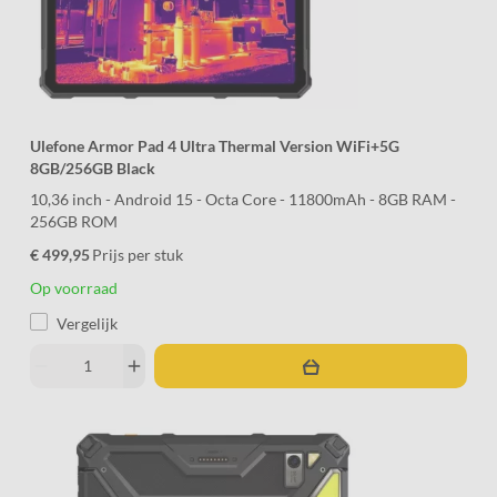
Ulefone Armor Pad 4 Ultra Thermal Version WiFi+5G
8GB/256GB Black
10,36 inch - Android 15 - Octa Core - 11800mAh - 8GB RAM -
256GB ROM
€ 499,95
Prijs per stuk
Op voorraad
Vergelijk
remove
add