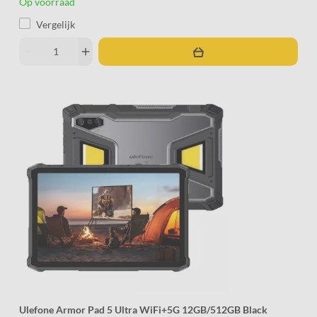
Op voorraad
Vergelijk
remove
add
Ulefone Armor Pad 5 Ultra WiFi+5G 12GB/512GB Black