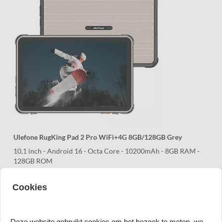
Ulefone RugKing Pad 2 Pro WiFi+4G 8GB/128GB Grey
10,1 inch - Android 16 - Octa Core - 10200mAh - 8GB RAM -
128GB ROM
€ 259,95
Prijs per stuk
Cookies
Op voorraad
Vergelijk
Deze website gebruikt cookies om het bezoek te meten, we