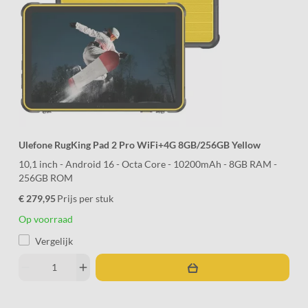
Ulefone RugKing Pad 2 Pro WiFi+4G 8GB/256GB Yellow
10,1 inch - Android 16 - Octa Core - 10200mAh - 8GB RAM -
256GB ROM
€ 279,95
Prijs per stuk
Op voorraad
Vergelijk
remove
add