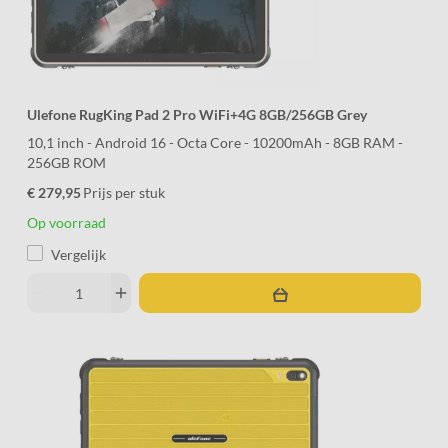
Ulefone RugKing Pad 2 Pro WiFi+4G 8GB/256GB Grey
10,1 inch - Android 16 - Octa Core - 10200mAh - 8GB RAM -
256GB ROM
€ 279,95
Prijs per stuk
Op voorraad
Vergelijk
remove
add