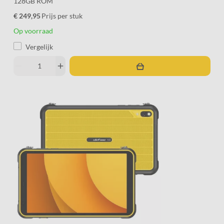
128GB ROM
€ 249,95
Prijs per stuk
Op voorraad
Vergelijk
remove
add