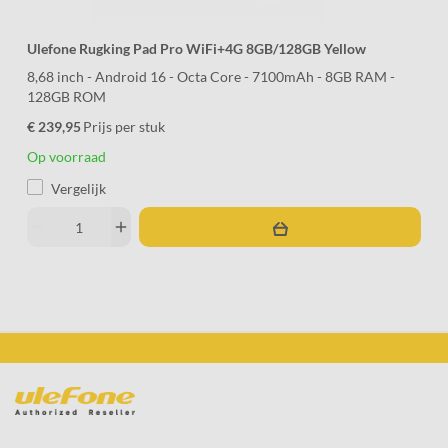
Ulefone Rugking Pad Pro WiFi+4G 8GB/128GB Yellow
8,68 inch - Android 16 - Octa Core - 7100mAh - 8GB RAM -
128GB ROM
€ 239,95
Prijs per stuk
Op voorraad
Vergelijk
remove
add