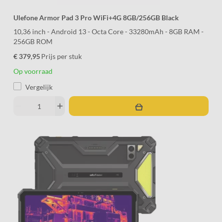
Ulefone Armor Pad 3 Pro WiFi+4G 8GB/256GB Black
10,36 inch - Android 13 - Octa Core - 33280mAh - 8GB RAM -
256GB ROM
€ 379,95
Prijs per stuk
Op voorraad
Vergelijk
remove
add