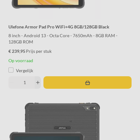
Ulefone Armor Pad Pro WiFi+4G 8GB/128GB Black
8 inch - Android 13 - Octa Core - 7650mAh - 8GB RAM -
128GB ROM
€ 239,95
Prijs per stuk
Op voorraad
Vergelijk
remove
add